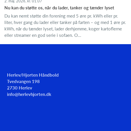
2. maj. 2026, kl. 01.07
Nu kan du støtte os, når du lader, tanker og tænder lyset
Du kan nemt støtte din forening med 5 øre pr. kWh eller pr.
liter, hver gang du lader eller tanker på farten – og med 1 øre pr.
kWh, når du tænder lyset, lader derhjemme, koger kartoflerne
eller streamer en god serie i sofaen. O...
Herlev/Hjorten Håndbold
Tvedvangen 198
2730 Herlev
info@herlevhjorten.dk